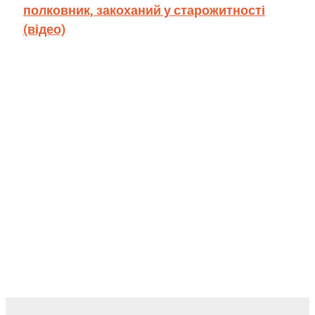
полковник, закоханий у старожитності
(відео)