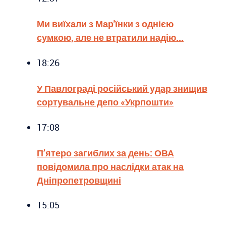
Ми виїхали з Мар'їнки з однією
сумкою, але не втратили надію...
18:26
У Павлограді російський удар знищив
сортувальне депо «Укрпошти»
17:08
П’ятеро загиблих за день: ОВА
повідомила про наслідки атак на
Дніпропетровщині
15:05