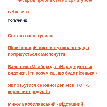
Всі новини
ПОПУЛЯРНЕ
Світло в кінці тунелю
Після новорічних свят у павлоградців
погіршується самопочуття
Валентина Майборода: «Народжуються
рядочки, і ти розумієш, що буде пісенька!»
Як позбутися сезонної депресії: ТОП-5
корисних продуктів
Микола Кобилянський - відставний