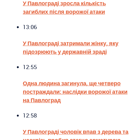
У Павлограді зросла кількість
загиблих після ворожої атаки
13:06
У Павлограді затримали жінку, яку
підозрюють у державній зраді
12:55
Одна людина загинула, ще четверо
постраждали: наслідки ворожої атаки
на Павлоград
12:58
У Павлограді чоловік впав з дерева та
наскрізь пробив стегно арматурою