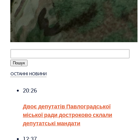
ОСТАННІ НОВИНИ
20:26
Двоє депутатів Павлоградської
міської ради достроково склали
депутатські мандати
12:37