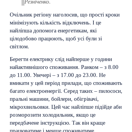
Резніченко.
Очільник регіону наголосив, що прості кроки
мінімізують кількість відключень. І це
найліпша допомога енергетикам, які
цілодобово працюють, щоб усі були зі
світлом.
Берегти електрику слід найперше у години
найактивнішого споживання. Ранком – з 8.00
до 11.00. Увечері – з 17.00 до 23.00. Не
вмикати у цей період прилади, що споживають
багато електроенергії. Серед таких – пилососи,
пральні машини, бойлери, обігрівачі,
мікрохвильовки. Цей час найліпше підійде аби
розморозити холодильник, якщо це
передбачене інструкцією. Так він краще
працюватиме і менше споживатиме.