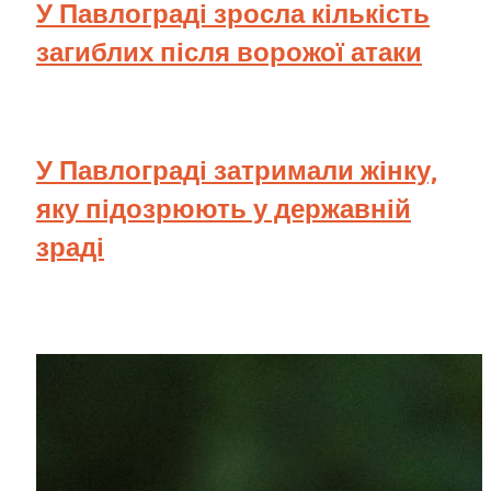
У Павлограді зросла кількість
загиблих після ворожої атаки
У Павлограді затримали жінку,
яку підозрюють у державній
зраді