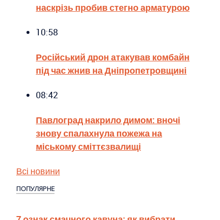
наскрізь пробив стегно арматурою
10:58
Російський дрон атакував комбайн
під час жнив на Дніпропетровщині
08:42
Павлоград накрило димом: вночі
знову спалахнула пожежа на
міському сміттєзвалищі
Всі новини
ПОПУЛЯРНЕ
7 ознак смачного кавуна: як вибрати