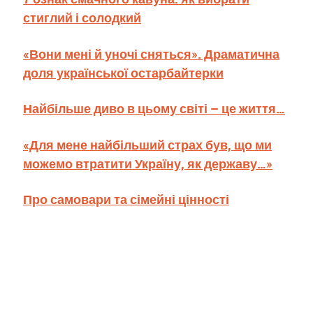
стиглий і солодкий
«Вони мені й уночі сняться». Драматична
доля української остарбайтерки
Найбільше диво в цьому світі – це життя…
«Для мене найбільший страх був, що ми
можемо втратити Україну, як державу…»
Про самовари та сімейні цінності