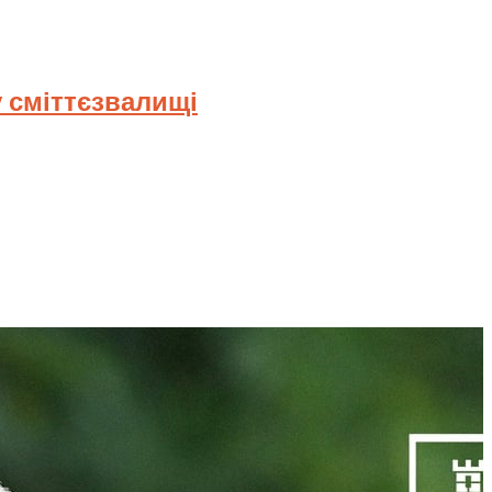
 сміттєзвалищі