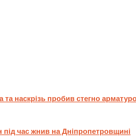
ва та наскрізь пробив стегно арматур
н під час жнив на Дніпропетровщині