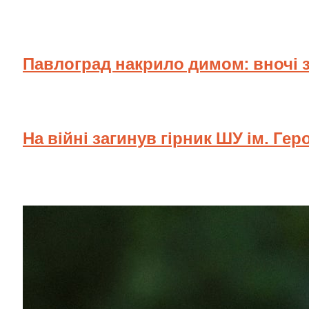
Павлоград накрило димом: вночі 
На війні загинув гірник ШУ ім. Гер