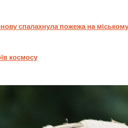
знову спалахнула пожежа на міському
оїв космосу