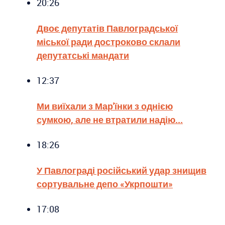
20:26
Двоє депутатів Павлоградської
міської ради достроково склали
депутатські мандати
12:37
Ми виїхали з Мар'їнки з однією
сумкою, але не втратили надію...
18:26
У Павлограді російський удар знищив
сортувальне депо «Укрпошти»
17:08