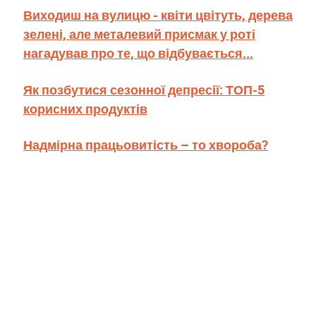
Виходиш на вулицю - квіти цвітуть, дерева
зелені, але металевий присмак у роті
нагадував про те, що відбувається...
Як позбутися сезонної депресії: ТОП-5
корисних продуктів
Надмірна працьовитість – то хвороба?