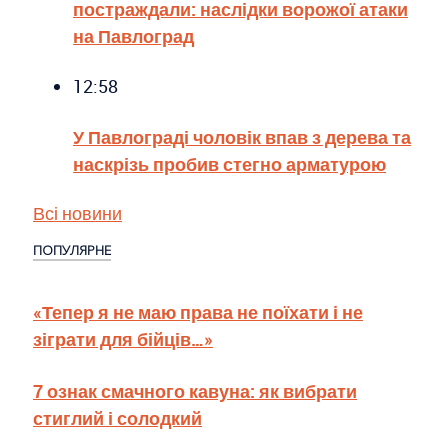
постраждали: наслідки ворожої атаки
на Павлоград
12:58
У Павлограді чоловік впав з дерева та
наскрізь пробив стегно арматурою
Всі новини
ПОПУЛЯРНЕ
«Тепер я не маю права не поїхати і не
зіграти для бійців…»
7 ознак смачного кавуна: як вибрати
стиглий і солодкий