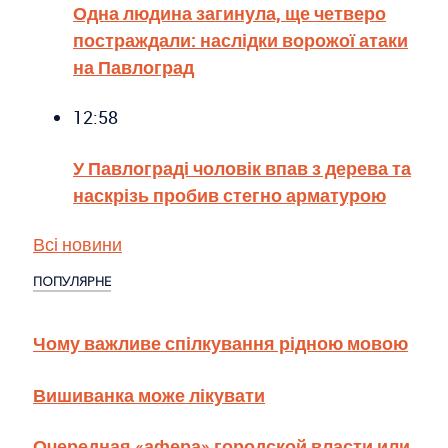
Одна людина загинула, ще четверо
постраждали: наслідки ворожої атаки
на Павлоград
12:58
У Павлограді чоловік впав з дерева та
наскрізь пробив стегно арматурою
Всі новини
ПОПУЛЯРНЕ
Чому важливе спілкування рідною мовою
Вишиванка може лікувати
Очередная «афера» городской власти или