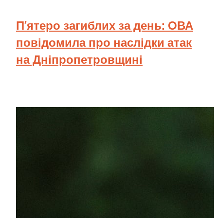
П’ятеро загиблих за день: ОВА
повідомила про наслідки атак
на Дніпропетровщині