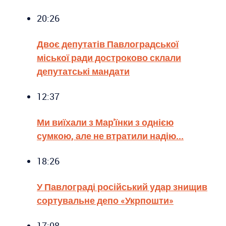
20:26
Двоє депутатів Павлоградської
міської ради достроково склали
депутатські мандати
12:37
Ми виїхали з Мар'їнки з однією
сумкою, але не втратили надію...
18:26
У Павлограді російський удар знищив
сортувальне депо «Укрпошти»
17:08