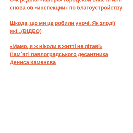
снова об «инспекции» по благоустройству
Шкода, що ми це робили уночі. Як злодії
які…(ВІДЕО)
«Мамо, я ж ніколи в житті не літав!»
Пам`яті павлоградського десантника
Дениса Каменєва