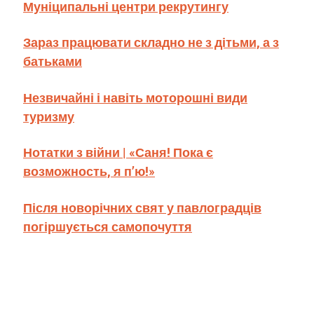
Муніципальні центри рекрутингу
Зараз працювати складно не з дітьми, а з
батьками
Незвичайні і навіть моторошні види
туризму
Нотатки з війни | «Саня! Пока є
возможность, я п’ю!»
Після новорічних свят у павлоградців
погіршується самопочуття