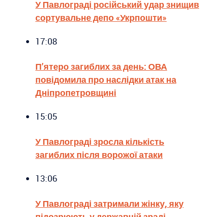
У Павлограді російський удар знищив
сортувальне депо «Укрпошти»
17:08
П’ятеро загиблих за день: ОВА
повідомила про наслідки атак на
Дніпропетровщині
15:05
У Павлограді зросла кількість
загиблих після ворожої атаки
13:06
У Павлограді затримали жінку, яку
підозрюють у державній зраді