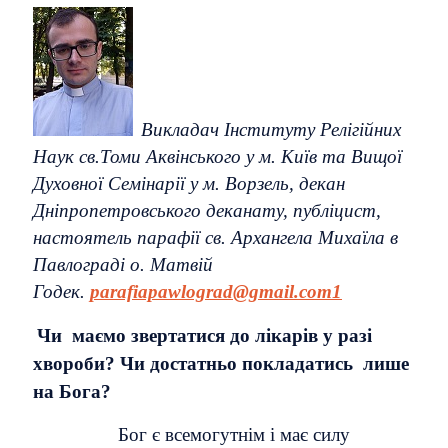
Викладач Інституту Релігійних
Наук св.Томи Аквінського у м. Київ та Вищої
Духовної Семінарії у м. Ворзель, декан
Дніпропетровського деканату, публіцист,
настоятель парафії св. Архангела Михаїла в
Павлограді о. Матвій
Годек.
parafiapawlograd@gmail.com1
Чи маємо звертатися до лікарів у разі
хвороби? Чи достатньо покладатись лише
на Бога?
Бог є всемогутнім і має силу