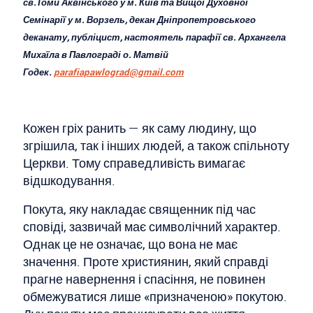
св.Томи Аквінського у м. Київ та Вищої Духовної
Семінарії у м. Ворзель, декан Дніпропетровського
деканату, публіцист, настоятель парафії св. Архангела
Михаїла в Павлограді о. Матвій
Годек.
parafiapawlograd@gmail.com
Кожен гріх ранить — як саму людину, що
згрішила, так і інших людей, а також спільноту
Церкви. Тому справедливість вимагає
відшкодування.
Покута, яку накладає священник під час
сповіді, зазвичай має символічний характер.
Однак це не означає, що вона не має
значення. Проте християнин, який справді
прагне навернення і спасіння, не повинен
обмежуватися лише «призначеною» покутою.