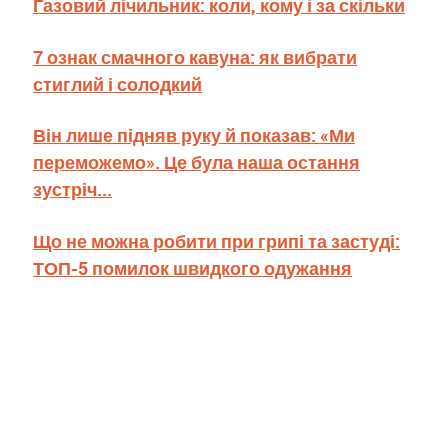
Газовий лічильник: коли, кому і за скільки
7 ознак смачного кавуна: як вибрати
стиглий і солодкий
Він лише підняв руку й показав: «Ми
переможемо». Це була наша остання
зустріч...
Що не можна робити при грипі та застуді:
ТОП-5 помилок швидкого одужання