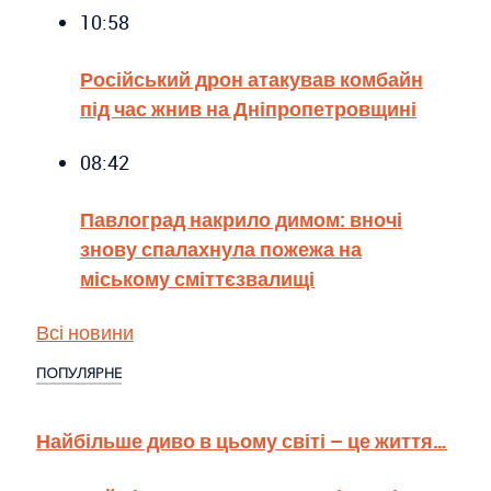
10:58
Російський дрон атакував комбайн
під час жнив на Дніпропетровщині
08:42
Павлоград накрило димом: вночі
знову спалахнула пожежа на
міському сміттєзвалищі
Всі новини
ПОПУЛЯРНЕ
Найбільше диво в цьому світі – це життя…