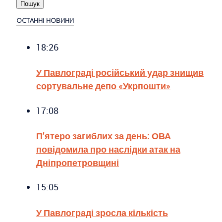
ОСТАННІ НОВИНИ
18:26
У Павлограді російський удар знищив
сортувальне депо «Укрпошти»
17:08
П’ятеро загиблих за день: ОВА
повідомила про наслідки атак на
Дніпропетровщині
15:05
У Павлограді зросла кількість