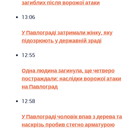
загиблих після ворожої атаки
13:06
У Павлограді затримали жінку, яку
підозрюють у державній зраді
12:55
Одна людина загинула, ще четверо
постраждали: наслідки ворожої атаки
на Павлоград
12:58
У Павлограді чоловік впав з дерева та
наскрізь пробив стегно арматурою