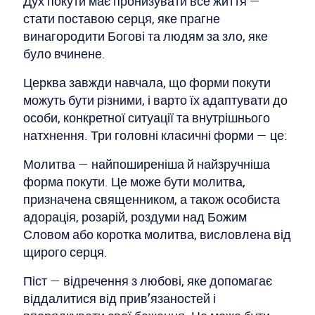
Дух покути має пронизувати все життя —
стати поставою серця, яке прагне
винагородити Богові та людям за зло, яке
було вчинене.
Церква завжди навчала, що форми покути
можуть бути різними, і варто їх адаптувати до
особи, конкретної ситуації та внутрішнього
натхнення. Три головні класичні форми — це:
Молитва — найпоширеніша й найзручніша
форма покути. Це може бути молитва,
призначена священником, а також особиста
адорація, розарій, роздуми над Божим
Словом або коротка молитва, висловлена від
щирого серця.
Піст — відречення з любові, яке допомагає
віддалитися від прив’язаностей і