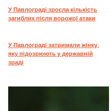
У Павлограді зросла кількість
загиблих після ворожої атаки
У Павлограді затримали жінку,
яку підозрюють у державній
зраді