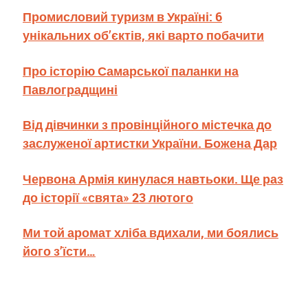
Промисловий туризм в Україні: 6
унікальних об’єктів, які варто побачити
Про історію Самарської паланки на
Павлоградщині
Від дівчинки з провінційного містечка до
заслуженої артистки України. Божена Дар
Червона Армія кинулася навтьоки. Ще раз
до історії «свята» 23 лютого
Ми той аромат хліба вдихали, ми боялись
його з’їсти…