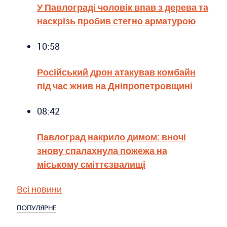
У Павлограді чоловік впав з дерева та
наскрізь пробив стегно арматурою
10:58
Російський дрон атакував комбайн
під час жнив на Дніпропетровщині
08:42
Павлоград накрило димом: вночі
знову спалахнула пожежа на
міському сміттєзвалищі
Всі новини
ПОПУЛЯРНЕ