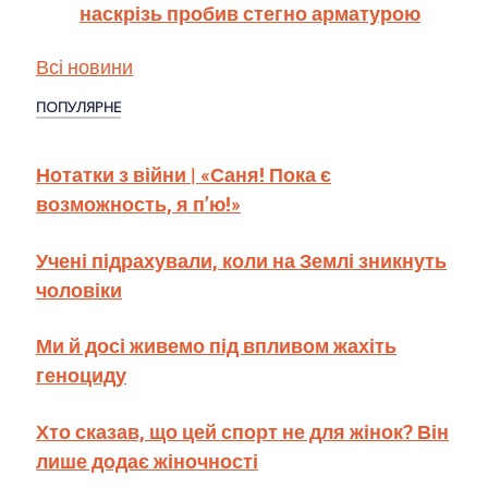
наскрізь пробив стегно арматурою
Всі новини
ПОПУЛЯРНЕ
Нотатки з війни | «Саня! Пока є
возможность, я п’ю!»
Учені підрахували, коли на Землі зникнуть
чоловіки
Ми й досі живемо під впливом жахіть
геноциду
Хто сказав, що цей спорт не для жінок? Він
лише додає жіночності