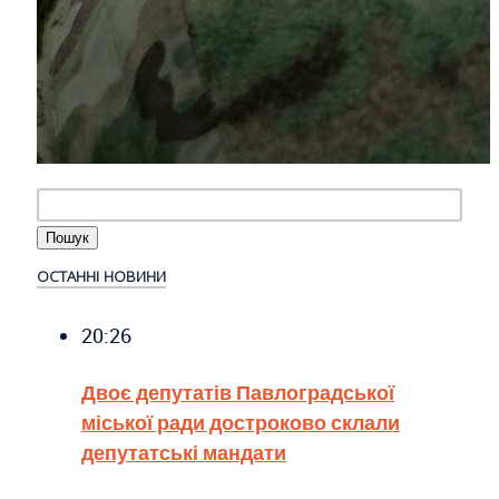
ОСТАННІ НОВИНИ
20:26
Двоє депутатів Павлоградської
міської ради достроково склали
депутатські мандати