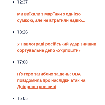
12:37
Ми виїхали з Мар'їнки з однією
сумкою, але не втратили надію...
18:26
У Павлограді російський удар знищив
сортувальне депо «Укрпошти»
17:08
П’ятеро загиблих за день: ОВА
повідомила про наслідки атак на
Дніпропетровщині
15:05