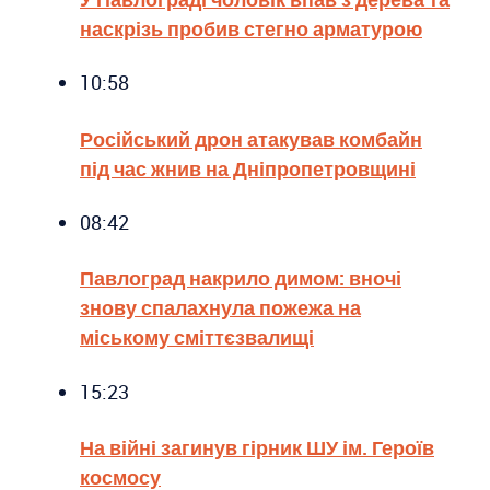
наскрізь пробив стегно арматурою
10:58
Російський дрон атакував комбайн
під час жнив на Дніпропетровщині
08:42
Павлоград накрило димом: вночі
знову спалахнула пожежа на
міському сміттєзвалищі
15:23
На війні загинув гірник ШУ ім. Героїв
космосу