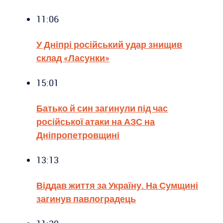
11:06
У Дніпрі російський удар знищив
склад «Ласунки»
15:01
Батько й син загинули під час
російської атаки на АЗС на
Дніпропетровщині
13:13
Віддав життя за Україну. На Сумщині
загинув павлоградець