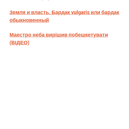
Земля и власть. Бардак vulgaris или бардак
обыкновенный
Маестро неба вирішив побешкетувати
(ВІДЕО)