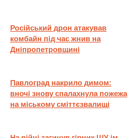
Російський дрон атакував
комбайн під час жнив на
Дніпропетровщині
Павлоград накрило димом:
вночі знову спалахнула пожежа
на міському сміттєзвалищі
На війні загинув гірник ШУ ім.