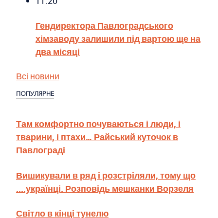
11:20
Гендиректора Павлоградського
хімзаводу залишили під вартою ще на
два місяці
Всі новини
ПОПУЛЯРНЕ
Там комфортно почуваються і люди, і
тварини, і птахи… Райський куточок в
Павлограді
Вишикували в ряд і розстріляли, тому що
....українці. Розповідь мешканки Ворзеля
Світло в кінці тунелю