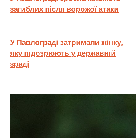
загиблих після ворожої атаки
У Павлограді затримали жінку,
яку підозрюють у державній
зраді