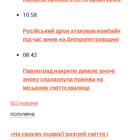
10:58
Російський дрон атакував комбайн
під час жнив на Дніпропетровщині
08:42
Павлоград накрило димом: вночі
знову спалахнула пожежа на
міському сміттєзвалищі
Всі новини
ПОПУЛЯРНЕ
«На своєму подвір'ї розгріб сміття і