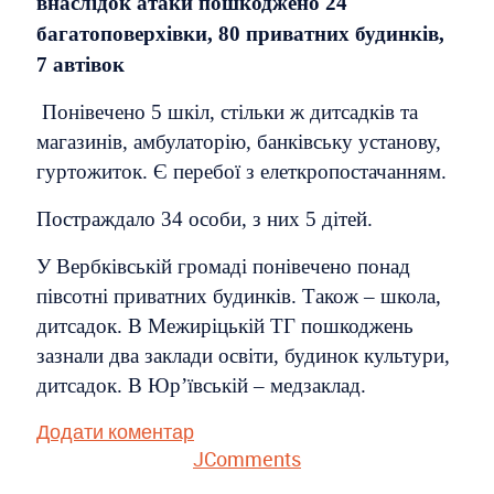
внаслідок атаки пошкоджено 24
багатоповерхівки, 80 приватних будинків,
7 автівок
Понівечено 5 шкіл, стільки ж дитсадків та
магазинів, амбулаторію, банківську установу,
гуртожиток. Є перебої з елеткропостачанням.
Постраждало 34 особи, з них 5 дітей.
У Вербківській громаді понівечено понад
півсотні приватних будинків. Також – школа,
дитсадок. В Межиріцькій ТГ пошкоджень
зазнали два заклади освіти, будинок культури,
дитсадок. В Юрʼївській – медзаклад.
Додати коментар
JComments