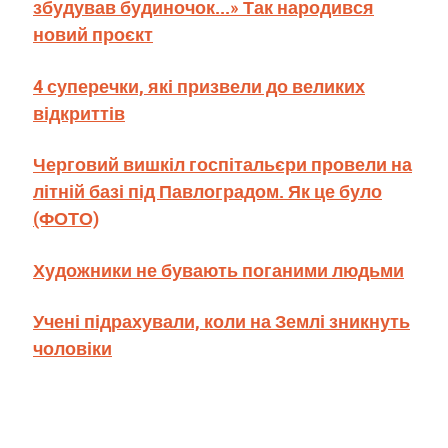
збудував будиночок...» Так народився
новий проєкт
4 суперечки, які призвели до великих
відкриттів
Черговий вишкіл госпітальєри провели на
літній базі під Павлоградом. Як це було
(ФОТО)
Художники не бувають поганими людьми
Учені підрахували, коли на Землі зникнуть
чоловіки