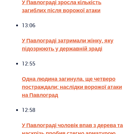
У Павлограді зросла кількість
загиблих після ворожої атаки
13:06
У Павлограді затримали жінку, яку
підозрюють у державній зраді
12:55
Одна людина загинула, ще четверо
постраждали: наслідки ворожої атаки
на Павлоград
12:58
У Павлограді чоловік впав з дерева та
наскрізь пробив стегно арматурою