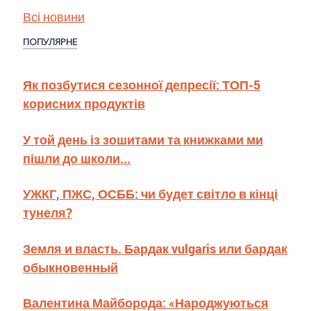
Всі новини
ПОПУЛЯРНЕ
Як позбутися сезонної депресії: ТОП-5
корисних продуктів
У той день із зошитами та книжками ми
пішли до школи...
УЖКГ, ПЖС, ОСББ: чи будет світло в кінці
тунеля?
Земля и власть. Бардак vulgaris или бардак
обыкновенный
Валентина Майборода: «Народжуються