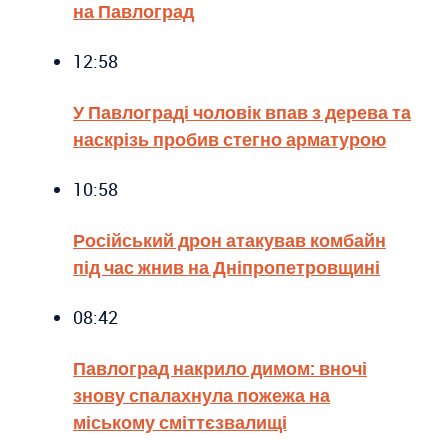
на Павлоград
12:58
У Павлограді чоловік впав з дерева та
наскрізь пробив стегно арматурою
10:58
Російський дрон атакував комбайн
під час жнив на Дніпропетровщині
08:42
Павлоград накрило димом: вночі
знову спалахнула пожежа на
міському сміттєзвалищі