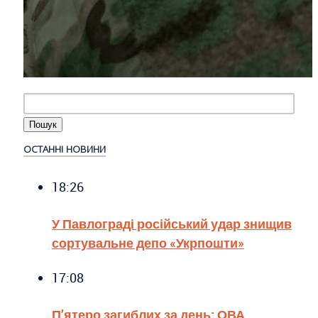
ОСТАННІ НОВИНИ
18:26
У Павлограді російський удар знищив
сортувальне депо «Укрпошти»
17:08
П’ятеро загиблих за день: ОВА