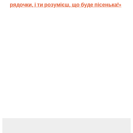
рядочки, і ти розумієш, що буде пісенька!»