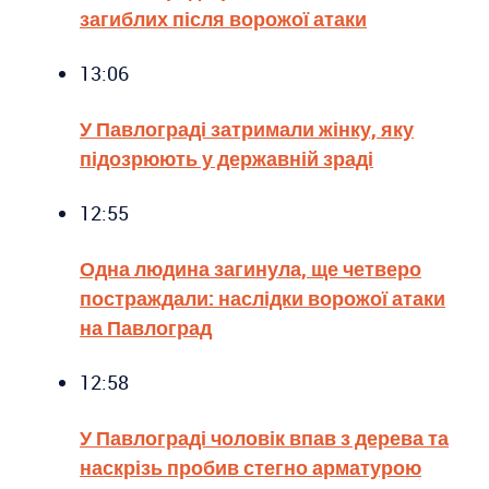
загиблих після ворожої атаки
13:06
У Павлограді затримали жінку, яку
підозрюють у державній зраді
12:55
Одна людина загинула, ще четверо
постраждали: наслідки ворожої атаки
на Павлоград
12:58
У Павлограді чоловік впав з дерева та
наскрізь пробив стегно арматурою