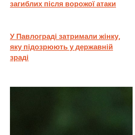
загиблих після ворожої атаки
У Павлограді затримали жінку,
яку підозрюють у державній
зраді