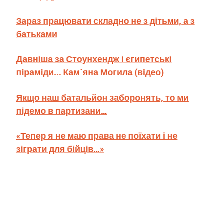
Зараз працювати складно не з дітьми, а з
батьками
Давніша за Стоунхендж і єгипетські
піраміди... Кам`яна Могила (відео)
Якщо наш батальйон заборонять, то ми
підемо в партизани…
«Тепер я не маю права не поїхати і не
зіграти для бійців…»