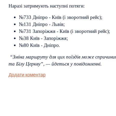
Наразі затримують наступні потяги:
№733 Дніпро - Київ (і зворотний рейс);
№131 Дніпро - Львів;
№731 Запоріжжя - Київ (і зворотний рейс);
№38 Київ - Запоріжжя;
№80 Київ - Дніпро.
“Зміна маршруту для цих поїздів може спричини
та Білу Церкву”, — йдеться у повідомленні.
Додати коментар