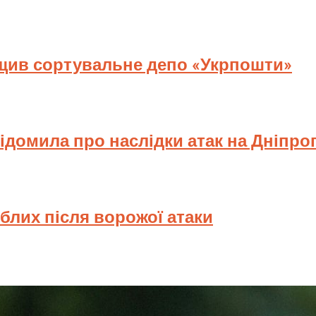
ищив сортувальне депо «Укрпошти»
відомила про наслідки атак на Дніпр
иблих після ворожої атаки