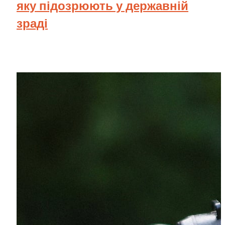
яку підозрюють у державній
зраді