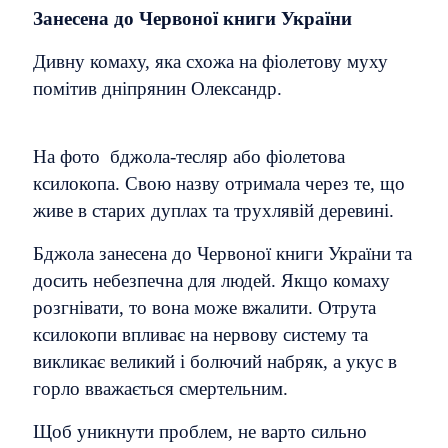
Занесена до Червоної книги України
Дивну комаху, яка схожа на фіолетову муху
помітив дніпрянин Олександр.
На фото бджола-тесляр або фіолетова
ксилокопа. Свою назву отримала через те, що
живе в старих дуплах та трухлявій деревині.
Бджола занесена до Червоної книги України та
досить небезпечна для людей. Якщо комаху
розгнівати, то вона може вжалити. Отрута
ксилокопи впливає на нервову систему та
викликає великий і болючий набряк, а укус в
горло вважається смертельним.
Щоб уникнути проблем, не варто сильно