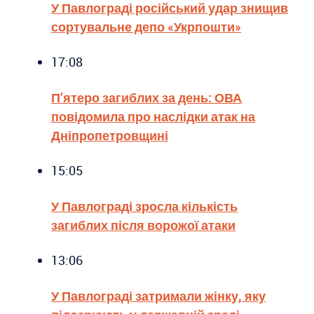
У Павлограді російський удар знищив
сортувальне депо «Укрпошти»
17:08
П’ятеро загиблих за день: ОВА
повідомила про наслідки атак на
Дніпропетровщині
15:05
У Павлограді зросла кількість
загиблих після ворожої атаки
13:06
У Павлограді затримали жінку, яку