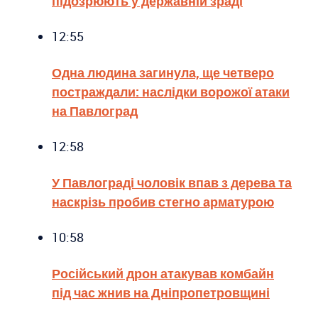
підозрюють у державній зраді
12:55
Одна людина загинула, ще четверо
постраждали: наслідки ворожої атаки
на Павлоград
12:58
У Павлограді чоловік впав з дерева та
наскрізь пробив стегно арматурою
10:58
Російський дрон атакував комбайн
під час жнив на Дніпропетровщині