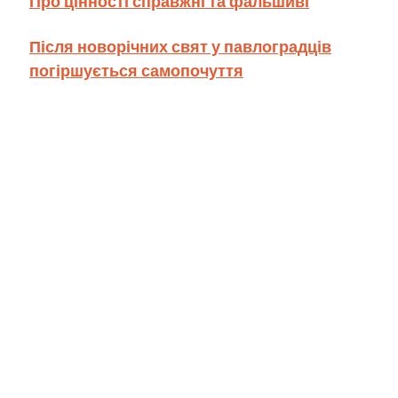
Про цінності справжні та фальшиві
Після новорічних свят у павлоградців
погіршується самопочуття