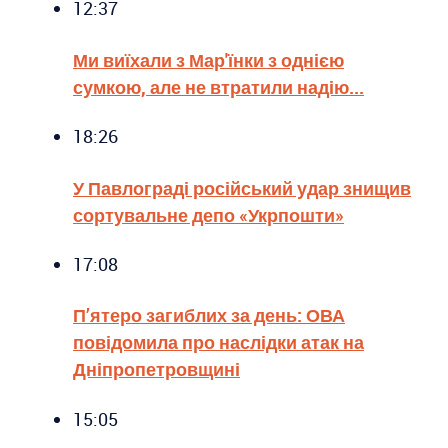
12:37
Ми виїхали з Мар'їнки з однією
сумкою, але не втратили надію...
18:26
У Павлограді російський удар знищив
сортувальне депо «Укрпошти»
17:08
П’ятеро загиблих за день: ОВА
повідомила про наслідки атак на
Дніпропетровщині
15:05