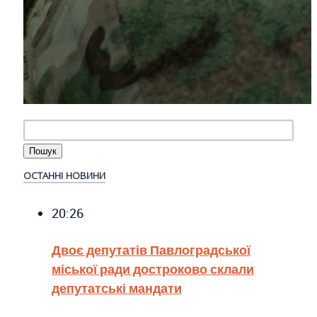
ОСТАННІ НОВИНИ
20:26
Двоє депутатів Павлоградської
міської ради достроково склали
депутатські мандати