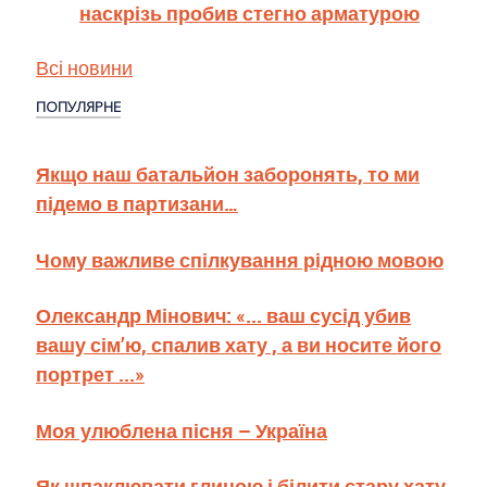
наскрізь пробив стегно арматурою
Всі новини
ПОПУЛЯРНЕ
Якщо наш батальйон заборонять, то ми
підемо в партизани…
Чому важливе спілкування рідною мовою
Олександр Мінович: «... ваш сусід убив
вашу сім’ю, спалив хату , а ви носите його
портрет ...»
Моя улюблена пісня – Україна
Як шпаклювати глиною і білити стару хату