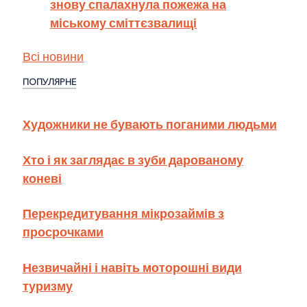
знову спалахнула пожежа на
міському сміттєзвалищі
Всі новини
ПОПУЛЯРНЕ
Художники не бувають поганими людьми
Хто і як заглядає в зуби дарованому
коневі
Перекредитування мікрозаймів з
просрочками
Незвичайні і навіть моторошні види
туризму