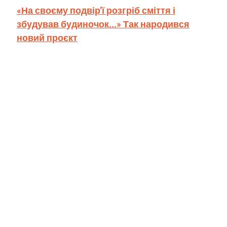
«На своєму подвір'ї розгріб сміття і
збудував будиночок...» Так народився
новий проєкт