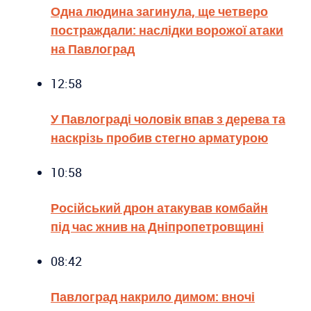
Одна людина загинула, ще четверо
постраждали: наслідки ворожої атаки
на Павлоград
12:58
У Павлограді чоловік впав з дерева та
наскрізь пробив стегно арматурою
10:58
Російський дрон атакував комбайн
під час жнив на Дніпропетровщині
08:42
Павлоград накрило димом: вночі