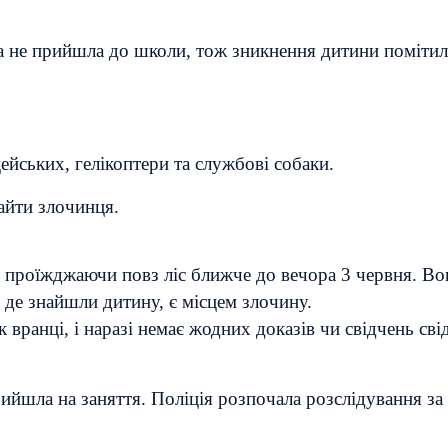
на не прийшла до школи, тож зникнення дитини помітил
йських, гелікоптери та службові собаки.
найти злочинця.
, проїжджаючи повз ліс ближче до вечора 3 червня. Вон
, де знайшли дитину, є місцем злочину.
 вранці, і наразі немає жодних доказів чи свідчень сві
рийшла на заняття. Поліція розпочала розслідування з