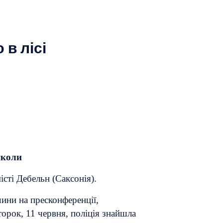
в лісі
школи
істі Дебельн (Саксонія).
ини на пресконференції,
торок, 11 червня, поліція знайшла