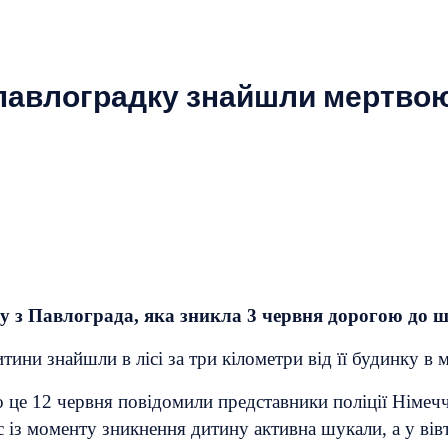
 павлоградку знайшли мертвою 
у з Павлограда, яка зникла 3 червня дорогою до 
ини знайшли в лісі за три кілометри від її будинку в м
 це 12 червня повідомили представники поліції Німечч
с із моменту зникнення дитину активна шукали, а у вів