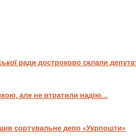
ської ради достроково склали депута
мкою, але не втратили надію...
ищив сортувальне депо «Укрпошти»