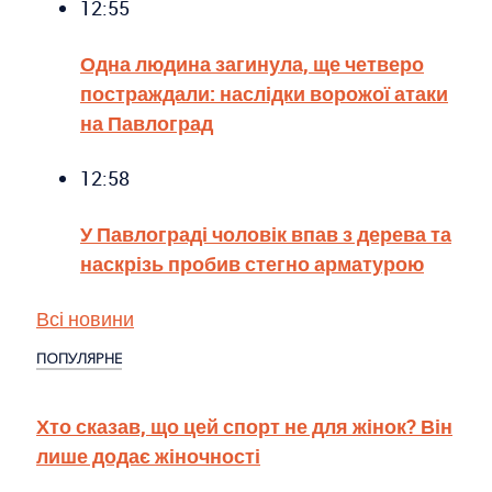
12:55
Одна людина загинула, ще четверо
постраждали: наслідки ворожої атаки
на Павлоград
12:58
У Павлограді чоловік впав з дерева та
наскрізь пробив стегно арматурою
Всі новини
ПОПУЛЯРНЕ
Хто сказав, що цей спорт не для жінок? Він
лише додає жіночності