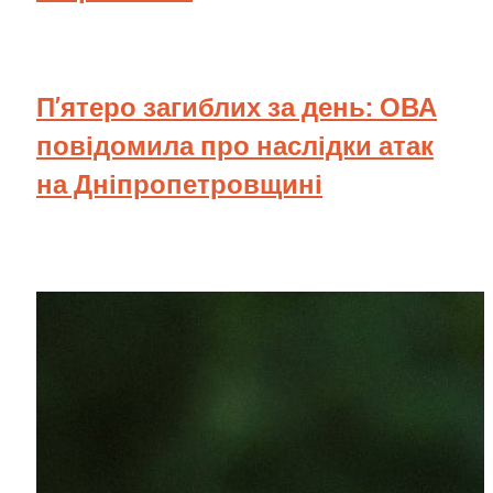
П’ятеро загиблих за день: ОВА
повідомила про наслідки атак
на Дніпропетровщині