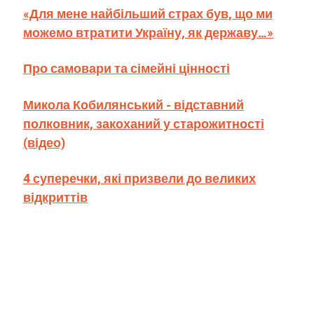
«Для мене найбільший страх був, що ми
можемо втратити Україну, як державу…»
Про самовари та сімейні цінності
Микола Кобилянський - відставний
полковник, закоханий у старожитності
(відео)
4 суперечки, які призвели до великих
відкриттів