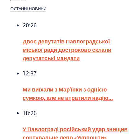
ОСТАННІ НОВИНИ
20:26
Двоє депутатів Павлоградської
міської ради достроково склали
депутатські мандати
12:37
Ми виїхали з Мар'їнки з однією
сумкою, але не втратили надію...
18:26
У Павлограді російський удар знищив
сортувальне депо «Укрпошти»