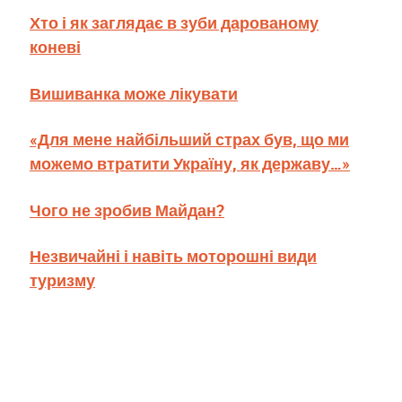
Хто і як заглядає в зуби дарованому
коневі
Вишиванка може лікувати
«Для мене найбільший страх був, що ми
можемо втратити Україну, як державу…»
Чого не зробив Майдан?
Незвичайні і навіть моторошні види
туризму