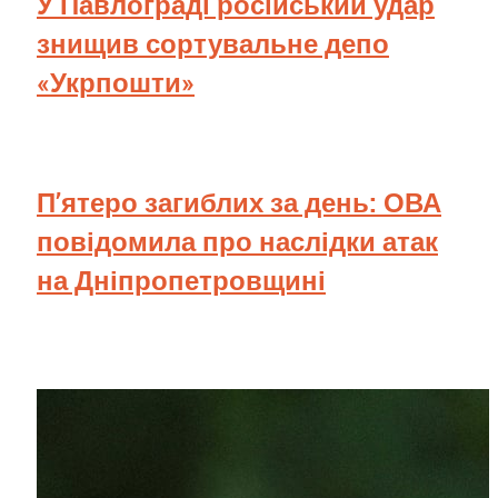
У Павлограді російський удар
знищив сортувальне депо
«Укрпошти»
П’ятеро загиблих за день: ОВА
повідомила про наслідки атак
на Дніпропетровщині