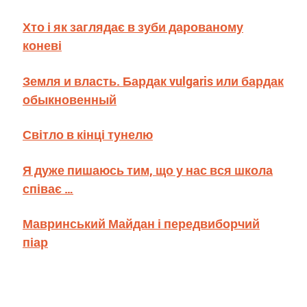
Хто і як заглядає в зуби дарованому
коневі
Земля и власть. Бардак vulgaris или бардак
обыкновенный
Світло в кінці тунелю
Я дуже пишаюсь тим, що у нас вся школа
співає …
Мавринський Майдан і передвиборчий
піар