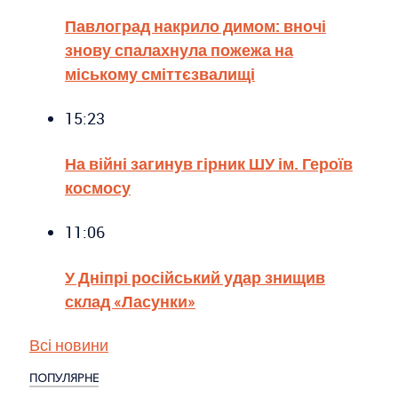
Павлоград накрило димом: вночі
знову спалахнула пожежа на
міському сміттєзвалищі
15:23
На війні загинув гірник ШУ ім. Героїв
космосу
11:06
У Дніпрі російський удар знищив
склад «Ласунки»
Всі новини
ПОПУЛЯРНЕ