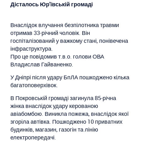
Дісталось Юр'ївській громаді
Внаслідок влучання безпілотника травми
отримав 33-річний чоловік. Він
госпіталізований у важкому стані, понівечена
інфраструктура.
Про це повідомив т.в.о. голови ОВА
Владислав Гайваненко.
У Дніпрі після удару БпЛА пошкоджено кілька
багатоповерхівок.
В Покровській громаді загинула 85-річна
жінка внаслідок удару керованою
авіабомбою. Виникла пожежа, внаслідок якої
згоріла автівка. Пошкоджено 10 приватних
будинків, магазин, газогін та лінію
електропередачі.