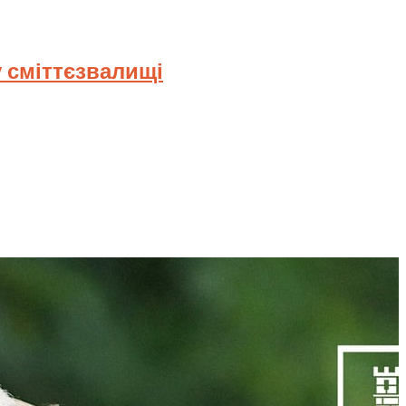
 сміттєзвалищі