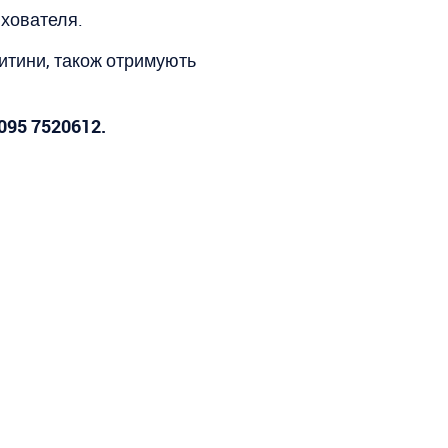
ихователя.
дитини, також отримують
095 7520612.