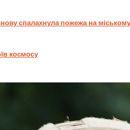
знову спалахнула пожежа на міському
оїв космосу