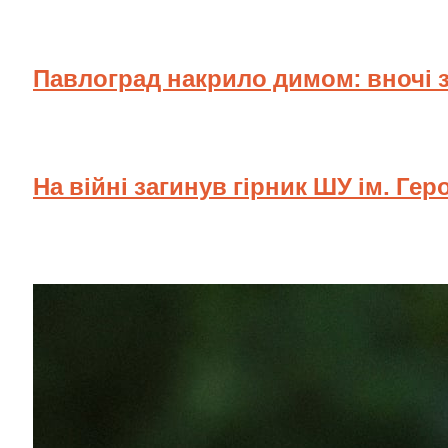
Павлоград накрило димом: вночі 
На війні загинув гірник ШУ ім. Гер