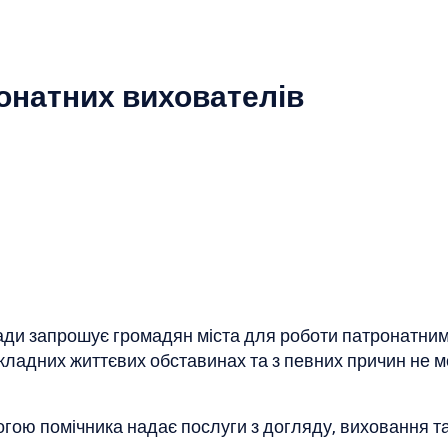
онатних вихователів
ади запрошує громадян міста для роботи патронатними
складних життєвих обставинах та з певних причин не 
ою помічника надає послуги з догляду, виховання та ре