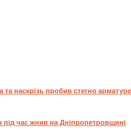
ва та наскрізь пробив стегно арматур
н під час жнив на Дніпропетровщині