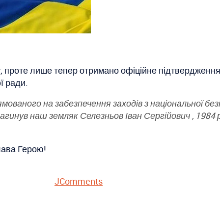
, проте лише тепер отримано офіційне підтвердження 
ї ради.
мованого на забезпечення заходів з національної безпе
загинув наш земляк Селезньов Іван Сергійович , 1984 
слава Герою!
JComments