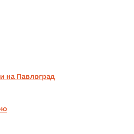
ки на Павлоград
ою