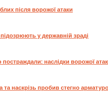
иблих після ворожої атаки
у підозрюють у державній зраді
 постраждали: наслідки ворожої ата
ва та наскрізь пробив стегно арматур