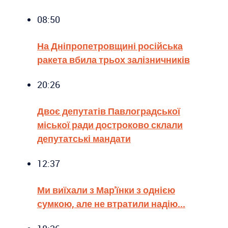
08:50
На Дніпропетровщині російська
ракета вбила трьох залізничників
20:26
Двоє депутатів Павлоградської
міської ради достроково склали
депутатські мандати
12:37
Ми виїхали з Мар'їнки з однією
сумкою, але не втратили надію...