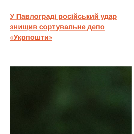
У Павлограді російський удар
знищив сортувальне депо
«Укрпошти»