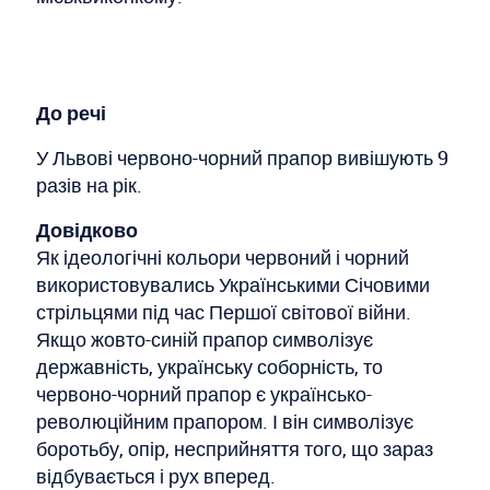
До речі
У Львові червоно-чорний прапор вивішують 9
разів на рік.
Довідково
Як ідеологічні кольори червоний і чорний
використовувались Українськими Січовими
стрільцями під час Першої світової війни.
Якщо жовто-синій прапор символізує
державність, українську соборність, то
червоно-чорний прапор є українсько-
революційним прапором. І він символізує
боротьбу, опір, несприйняття того, що зараз
відбувається і рух вперед.