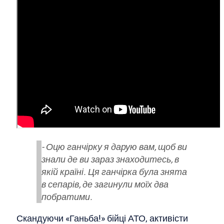
- Оцю ганчірку я дарую вам, щоб ви
знали де ви зараз знаходитесь, в
якій країні. Ця ганчірка була знята
в сепарів, де загинули моїх два
побратими.
Скандуючи «Ганьба!» бійці АТО, активісти