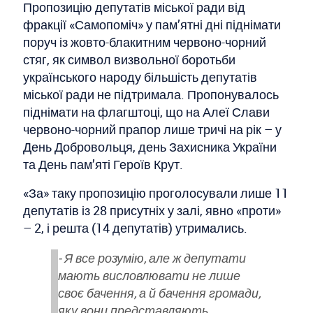
Пропозицію депутатів міської ради від
фракції «Самопоміч» у пам’ятні дні піднімати
поруч із жовто-блакитним червоно-чорний
стяг, як символ визвольної боротьби
українського народу більшість депутатів
міської ради не підтримала. Пропонувалось
піднімати на флагштоці, що на Алеї Слави
червоно-чорний прапор лише тричі на рік – у
День Добровольця, день Захисника України
та День пам’яті Героїв Крут.
«За» таку пропозицію проголосували лише 11
депутатів із 28 присутніх у залі, явно «проти»
– 2, і решта (14 депутатів) утримались.
- Я все розумію, але ж депутати
мають висловлювати не лише
своє бачення, а й бачення громади,
яку вони представляють.