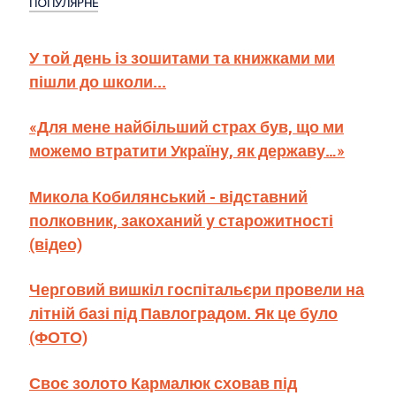
ПОПУЛЯРНЕ
У той день із зошитами та книжками ми
пішли до школи...
«Для мене найбільший страх був, що ми
можемо втратити Україну, як державу…»
Микола Кобилянський - відставний
полковник, закоханий у старожитності
(відео)
Черговий вишкіл госпітальєри провели на
літній базі під Павлоградом. Як це було
(ФОТО)
Своє золото Кармалюк сховав під