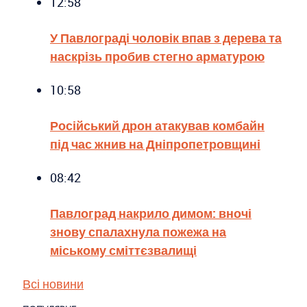
12:58
У Павлограді чоловік впав з дерева та
наскрізь пробив стегно арматурою
10:58
Російський дрон атакував комбайн
під час жнив на Дніпропетровщині
08:42
Павлоград накрило димом: вночі
знову спалахнула пожежа на
міському сміттєзвалищі
Всі новини