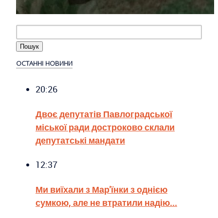
ОСТАННІ НОВИНИ
20:26
Двоє депутатів Павлоградської
міської ради достроково склали
депутатські мандати
12:37
Ми виїхали з Мар'їнки з однією
сумкою, але не втратили надію...