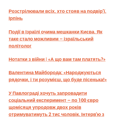
Розстрілювали всіх, хто стояв на подвір’ї.
Ірпінь
Події в Ізраїлі очима мешканки Києва. Як
таке стало можливим – ізраїльський
політолог
Нотатки з війни | «А що вам там платять?»
Валентина Майборода: «Народжуються
рядочки, і ти розумієш, що буде пісенька!»
У Павлограді хочуть запровадити
соціальний експеримент – по 100 євро
щомісяця упродовж двох років
отримуватимуть 2 тис чоловік. Інтерв'ю з