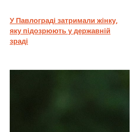
У Павлограді затримали жінку,
яку підозрюють у державній
зраді