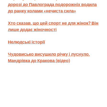
дорозі до Павлограда подорожніх водила
до ранку колами «нечиста сила»
Хто сказав, що цей спорт не для жінок? Він
лише додає жіночності
Нелюдські історії
Чудовисько висушило річку і луснуло.
Мандрівка до Кракова (відео)