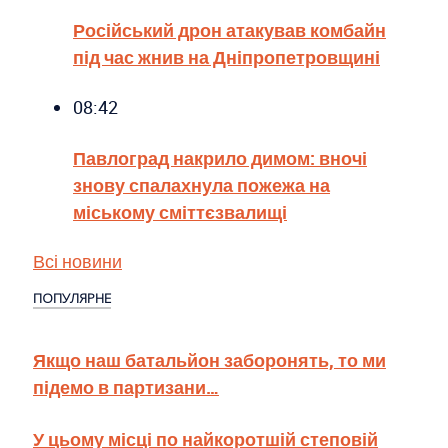
Російський дрон атакував комбайн
під час жнив на Дніпропетровщині
08:42
Павлоград накрило димом: вночі
знову спалахнула пожежа на
міському сміттєзвалищі
Всі новини
ПОПУЛЯРНЕ
Якщо наш батальйон заборонять, то ми
підемо в партизани…
У цьому місці по найкоротшій степовій