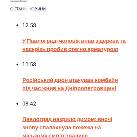
ОСТАННІ НОВИНИ
12:58
У Павлограді чоловік впав з дерева та
наскрізь пробив стегно арматурою
10:58
Російський дрон атакував комбайн
під час жнив на Дніпропетровщині
08:42
Павлоград накрило димом: вночі
знову спалахнула пожежа на
міському сміттєзвалищі