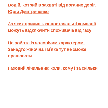
Водій, котрий в захваті від поганих доріг.
Юрій Дмитриченко
За яких причин газопостачальні компанії
можуть відключити споживача від газу
Це робота із чоловічим характером.
Занадто жіночна і м’яка тут не зможе
працювати
Газовий лічильник: коли, кому і за скільки