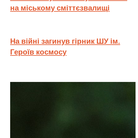
на міському сміттєзвалищі
На війні загинув гірник ШУ ім.
Героїв космосу