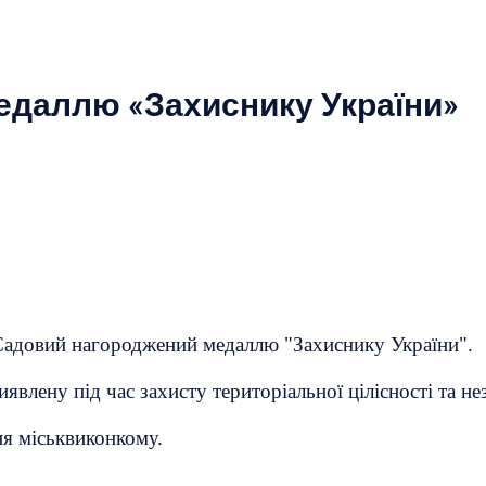
едаллю «Захиснику України»
Садовий нагороджений медаллю "Захиснику України".
явлену під час захисту територіальної цілісності та не
ня міськвиконкому.