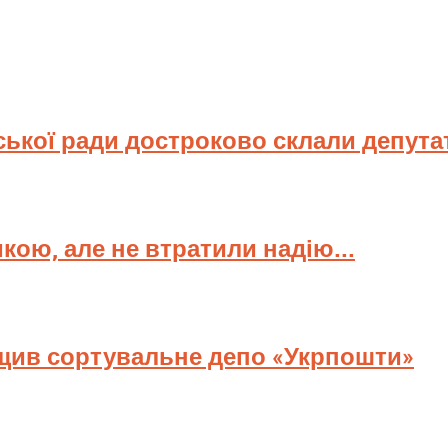
ської ради достроково склали депута
мкою, але не втратили надію...
ищив сортувальне депо «Укрпошти»