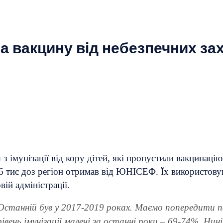
а вакцину від небезпечних з
з імунізації від кору дітей, які пропустили вакцинаці
 26 тис доз регіон отримав від ЮНІСЕФ. Їх використов
ій адміністрації.
 Останній був у 2017-2019 роках. Маємо попередити 
івень імунізації малечі за останні роки – 69-74%. Нин