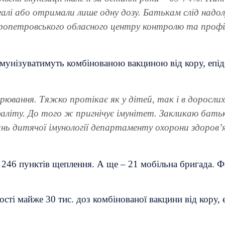
агалі або отримали лише одну дозу. Батькам слід над
іпропетровського обласного центру контролю та профі
 імунізуватимуть комбінованою вакциною від кору, епі
орювання. Тяжко протікає як у дітей, так і в доросл
цефаліту. До того ж пригнічує імунітет. Закликаю бать
тань дитячої імунології департаменту охорони здоров
ь 246 пунктів щеплення. А ще – 21 мобільна бригада. Ф
ті майже 30 тис. доз комбінованої вакцини від кору, 