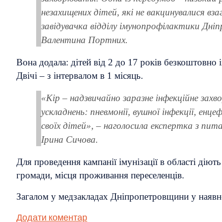
незахищених дітей, які не вакцинувалися вз
завідувачка відділу імунопрофілактики Дн
Валентина Портних.
Вона додала: дітей від 2 до 17 років безкоштовно
Двічі – з інтервалом в 1 місяць.
«Кір – надзвичайно заразне інфекційне захв
ускладнень: пневмонії, вушної інфекції, ен
своїх дітей», – наголосила експертка з пи
Ірина Сичова.
Для проведення кампанії імунізації в області діют
громади, місця проживання переселенців.
Загалом у медзакладах Дніпропетровщини у наявнос
Додати коментар