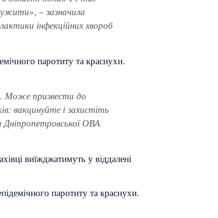
олужити», – зазначила
лактики інфекційних хвороб
демічного паротиту та краснухи.
их. Може призвести до
ків: вакцинуйте і захистіть
’я Дніпропетровської ОВА
ахівці виїжджатимуть у віддалені
епідемічного паротиту та краснухи.