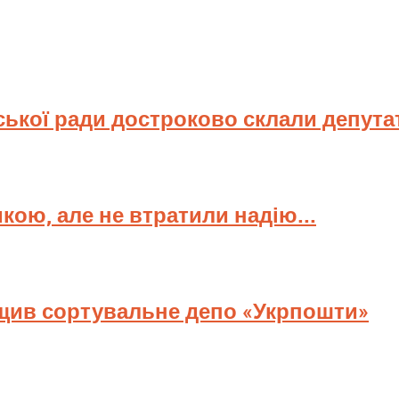
ської ради достроково склали депута
мкою, але не втратили надію...
ищив сортувальне депо «Укрпошти»