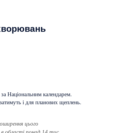
ахворювань
ю за Національним календарем.
уватимуть і для планових щеплень.
поширення цього
і в області понад 14 тис