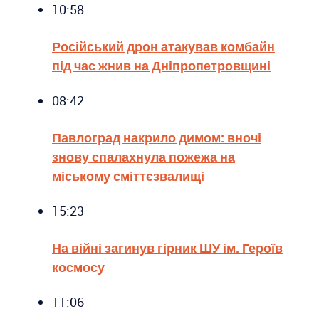
10:58
Російський дрон атакував комбайн
під час жнив на Дніпропетровщині
08:42
Павлоград накрило димом: вночі
знову спалахнула пожежа на
міському сміттєзвалищі
15:23
На війні загинув гірник ШУ ім. Героїв
космосу
11:06