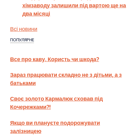
хімзаводу залишили під вартою ще на
два місяці
Всі новини
ПОПУЛЯРНЕ
Все про каву. Користь чи шкода?
Зараз працювати складно не з дітьми, а з
батьками
Своє золото Кармалюк сховав під
Кочережками?!
Якщо ви плануєте подорожувати
залізницею