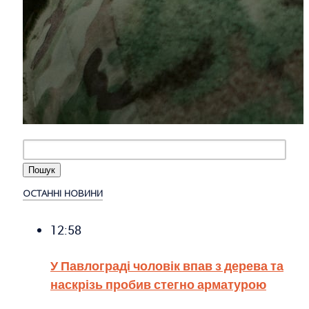
ОСТАННІ НОВИНИ
12:58
У Павлограді чоловік впав з дерева та
наскрізь пробив стегно арматурою