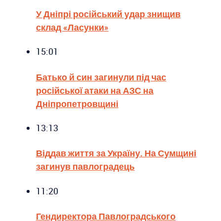
У Дніпрі російський удар знищив
склад «Ласунки»
15:01
Батько й син загинули під час
російської атаки на АЗС на
Дніпропетровщині
13:13
Віддав життя за Україну. На Сумщині
загинув павлоградець
11:20
Гендиректора Павлоградського