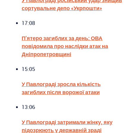
сортувальне депо «Укрпошти»
17:08
П’ятеро загиблих за день: ОВА
повідомила про наслідки атак на
Дніпропетровщині
15:05
У Павлограді зросла кількість
загиблих після ворожої атаки
13:06
У Павлограді затримали жінку, яку
підозрюють у державній зраді