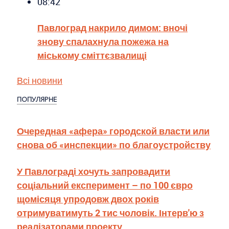
08:42
Павлоград накрило димом: вночі
знову спалахнула пожежа на
міському сміттєзвалищі
Всі новини
ПОПУЛЯРНЕ
Очередная «афера» городской власти или
снова об «инспекции» по благоустройству
У Павлограді хочуть запровадити
соціальний експеримент – по 100 євро
щомісяця упродовж двох років
отримуватимуть 2 тис чоловік. Інтерв'ю з
реалізаторами проекту