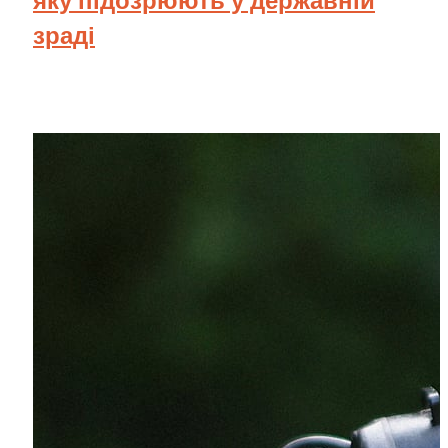
яку підозрюють у державній
зраді