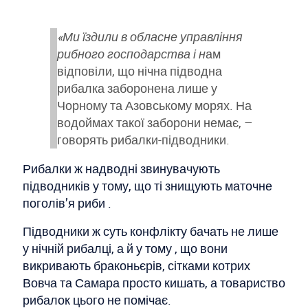
«Ми їздили в обласне управління
рибного господарства і н
ам
відповіли, що нічна підводна
рибалка заборонена лише у
Чорному та Азовському морях. На
водоймах такої заборони немає, –
говорять рибалки-підводники.
Рибалки ж надводні звинувачують
підводників у тому, що ті знищують маточне
поголів’я риби .
Підводники ж суть конфлікту бачать не лише
у нічній рибалці, а й у тому , що вони
викривають браконьєрів, сітками котрих
Вовча та Самара просто кишать, а товариство
рибалок цього не помічає.