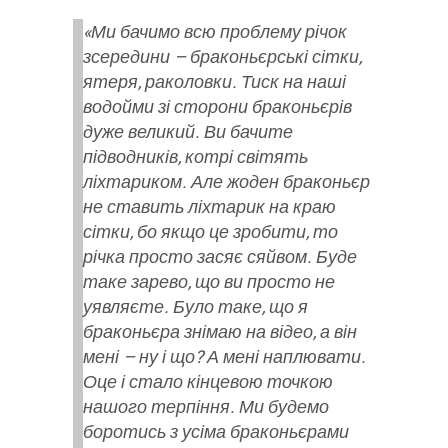
«Ми бачимо всю проблему річок
зсередини – браконьєрські сітки,
ятеря, раколовки. Тиск на наші
водойми зі сторони браконьєрів
дуже великий. Ви бачите
підводників, котрі світять
ліхтариком. Але жоден браконьєр
не ставить ліхтарик на краю
сітки, бо якщо це зробити, то
річка просто засяє сяйвом. Буде
таке зарево, що ви просто не
уявляєте. Було таке, що я
браконьєра знімаю на відео, а він
мені – ну і що? А мені наплювати.
Оце і стало кінцевою точкою
нашого терпіння. Ми будемо
боротись з усіма браконьєрами