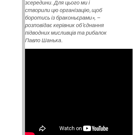
зсередини. Для цього ми і
створили цю організацію, щоб
боротись із браконьєрами», –
розповідає керівник об’єднання
підводних мисливців та рибалок
Павло Шанька.