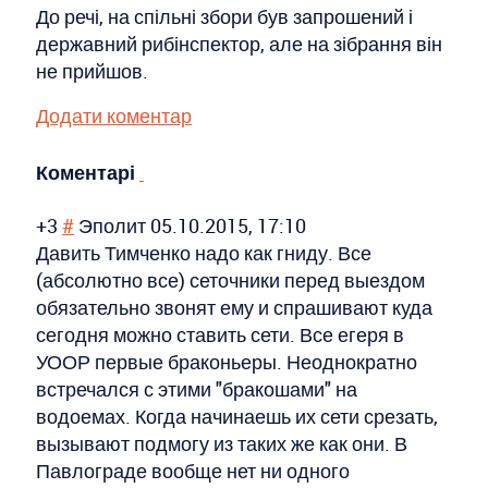
До речі, на спільні збори був запрошений і
державний рибінспектор, але на зібрання він
не прийшов.
Додати коментар
Коментарі
+3
#
Эполит
05.10.2015, 17:10
Давить Тимченко надо как гниду. Все
(абсолютно все) сеточники перед выездом
обязательно звонят ему и спрашивают куда
сегодня можно ставить сети. Все егеря в
УООР первые браконьеры. Неоднократно
встречался с этими "бракошами" на
водоемах. Когда начинаешь их сети срезать,
вызывают подмогу из таких же как они. В
Павлограде вообще нет ни одного