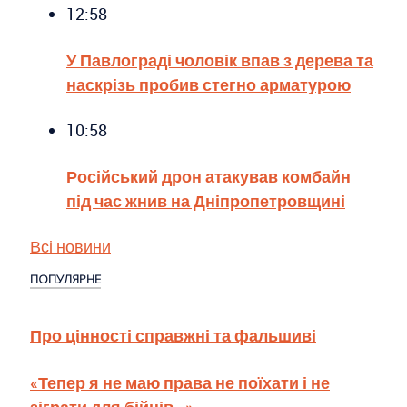
12:58
У Павлограді чоловік впав з дерева та
наскрізь пробив стегно арматурою
10:58
Російський дрон атакував комбайн
під час жнив на Дніпропетровщині
Всі новини
ПОПУЛЯРНЕ
Про цінності справжні та фальшиві
«Тепер я не маю права не поїхати і не
зіграти для бійців…»