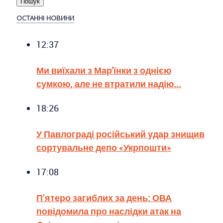
ОСТАННІ НОВИНИ
12:37
Ми виїхали з Мар'їнки з однією
сумкою, але не втратили надію...
18:26
У Павлограді російський удар знищив
сортувальне депо «Укрпошти»
17:08
П’ятеро загиблих за день: ОВА
повідомила про наслідки атак на