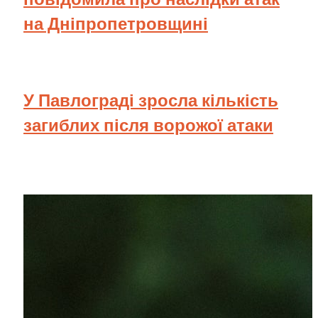
на Дніпропетровщині
У Павлограді зросла кількість
загиблих після ворожої атаки