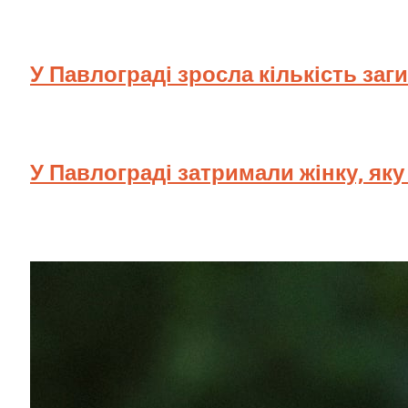
У Павлограді зросла кількість заг
У Павлограді затримали жінку, як