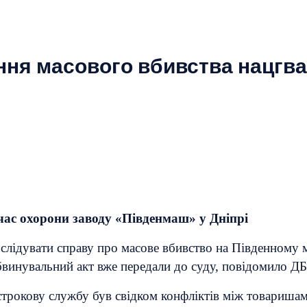
ня масового вбивства нацгва
час охорони заводу «Південмаш» у Дніпрі
лідувати справу про масове вбивство на Південному 
бвинувальний акт вже передали до суду, повідомило ДБ
 строкову службу був свідком конфліктів між товаришам