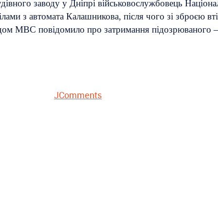
дівного заводу у Дніпрі військовослужбовець Національ
ами з автомата Калашникова, після чого зі зброєю втік
годом МВС повідомило про затримання підозрюваного –
JComments