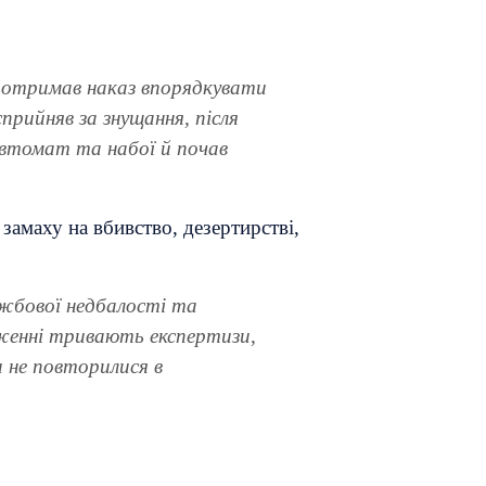
м, отримав наказ впорядкувати
прийняв за знущання, після
 автомат та набої й почав
замаху на вбивство, дезертирстві,
ужбової недбалості та
дженні тривають експертизи,
и не повторилися в