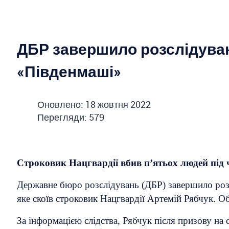
ДБР завершило розслідуван
«Південмаші»
Оновлено: 18 жовтня 2022
Перегляди: 579
Строковик Нацгвардії вбив п’ятьох людей під 
Державне бюро розслідувань (ДБР) завершило розс
яке скоїв строковик Нацгвардії Артемій Рябчук. О
За інформацією слідства, Рябчук після призову на