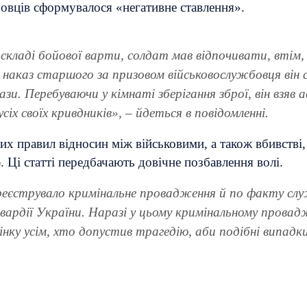
бовців сформувалося «негативне ставлення».
у складі бойової варти, солдат мав відпочивати, вті
наказ старшого за призовом військовослужбовця він с
ази. Перебуваючи у кімнаті зберігання зброї, він взяв
іх своїх кривдників», – йдеться в повідомленні.
 правил відносин між військовими, а також вбивстві, 
 Ці статті передбачають довічне позбавлення волі.
ареєструвало кримінальне провадження й по факту сл
 гвардії України. Наразі у цьому кримінальному прова
інку усім, хто допустив трагедію, аби подібні випадк