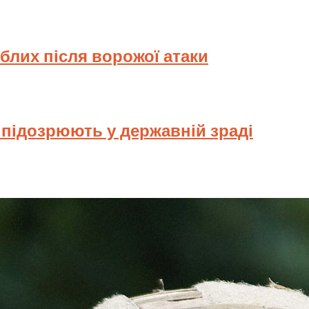
иблих після ворожої атаки
у підозрюють у державній зраді