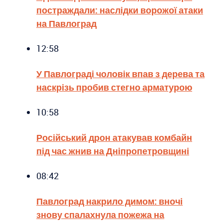
постраждали: наслідки ворожої атаки
на Павлоград
12:58
У Павлограді чоловік впав з дерева та
наскрізь пробив стегно арматурою
10:58
Російський дрон атакував комбайн
під час жнив на Дніпропетровщині
08:42
Павлоград накрило димом: вночі
знову спалахнула пожежа на