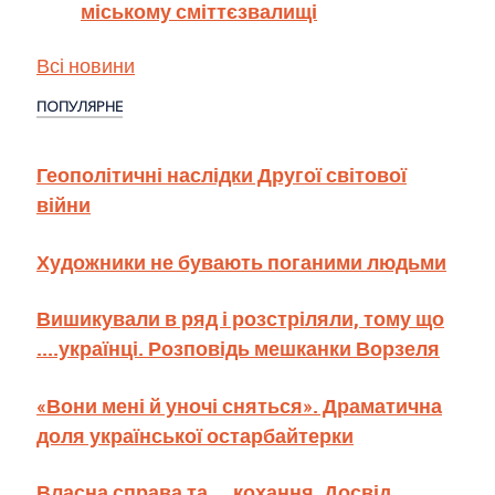
міському сміттєзвалищі
Всі новини
ПОПУЛЯРНЕ
Геополітичні наслідки Другої світової
війни
Художники не бувають поганими людьми
Вишикували в ряд і розстріляли, тому що
....українці. Розповідь мешканки Ворзеля
«Вони мені й уночі сняться». Драматична
доля української остарбайтерки
Власна справа та ... кохання. Досвід