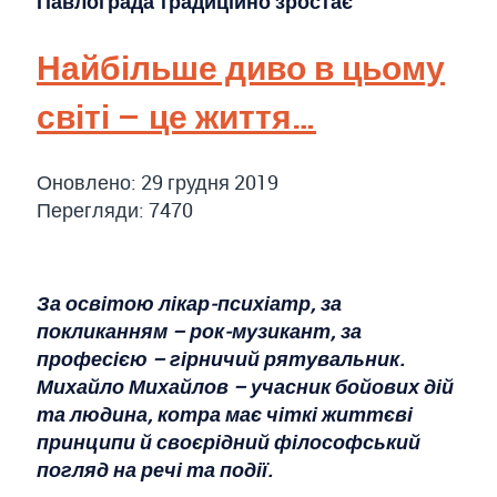
Павлограда традиційно зростає
Найбільше диво в цьому
світі – це життя…
Оновлено: 29 грудня 2019
Перегляди: 7470
За освітою лікар-психіатр, за
покликанням – рок-музикант, за
професією – гірничий рятувальник.
Михайло Михайлов – учасник бойових дій
та людина, котра має чіткі життєві
принципи й своєрідний філософський
погляд на речі та події.