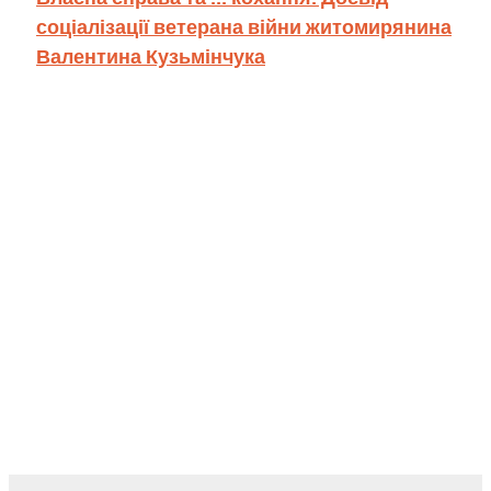
соціалізації ветерана війни житомирянина
Валентина Кузьмінчука