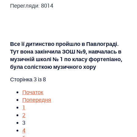
Перегляди: 8014
Все її дитинство пройшло в Павлограді.
Тут вона закінчила ЗОШ №9, навчалась в
музичній школі № 1 по класу фортепіано,
була солісткою музичного хору
Сторінка 3 із 8
Початок
Попередня
1
2
3
4